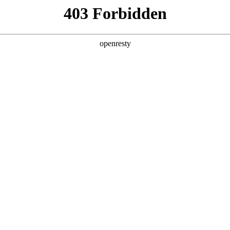
企业业务
个人业务
了解我们
投资者
>
智慧零售解决方案
新日 @ 北京建筑设计院
EN
Global
遇见科技赋能，会碰